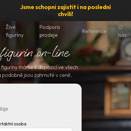
Jsme schopni zajistit i na poslední
chvíli!
Živé
Podpora
O
Reference
figuríny
prodeje
nás
igurín on-line
é figuríny máme k dispozici ve všech
a podobně jsou zahrnuté v ceně.
daje
ntaktní osoba