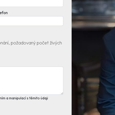
lefon
konání, požadovaný počet živých
ím a manipulací s těmito údaji