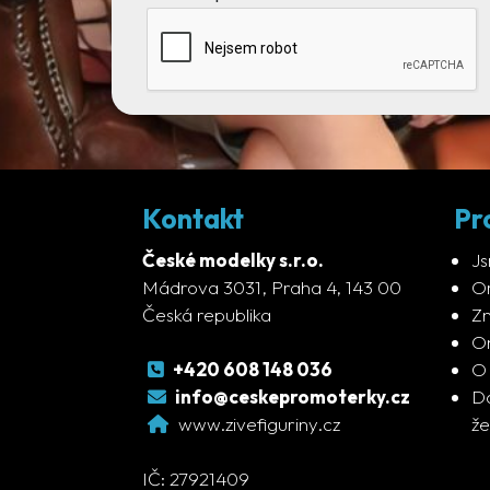
Kontakt
Pr
České modelky s.r.o.
Js
Mádrova 3031, Praha 4, 143 00
Or
Česká republika
Zn
On
+420 608 148 036
O
info@ceskepromoterky.cz
Da
www.zivefiguriny.cz
že
IČ: 27921409