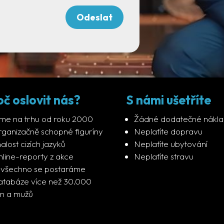
oč oslovit nás?
S námi ušetříte
me na trhu od roku 2000
Žádné dodatečné nákl
ganizačně schopné figuríny
Neplatíte dopravu
alost cizích jazyků
Neplatíte ubytování
line-reporty z akce
Neplatíte stravu
 všechno se postaráme
tabáze více než 30.000
n a mužů