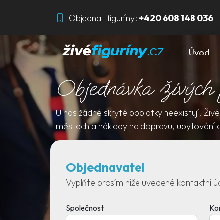
Objednat figuríny:
+420 608 148 036
Úvod
Objednávka živých f
U nás žádné skryté poplatky neexistují. Živ
městech a náklady na dopravu, ubytování 
Objednavatel
Vyplňte prosím níže uvedené kontaktní ú
Společnost
Ko