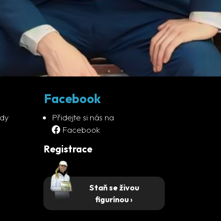
Facebook
ady
Přidejte si nás na
Facebook
Registrace
Staň se živou
figurínou ›