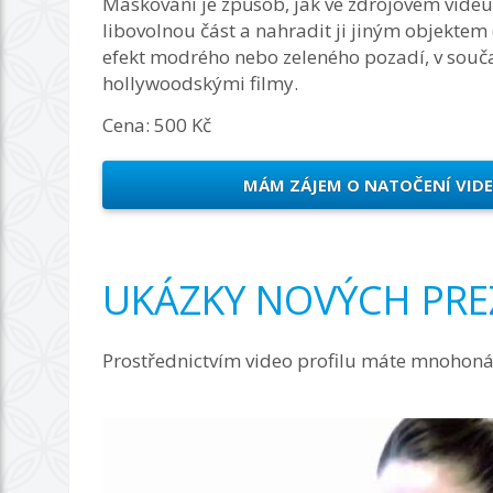
Maskování je způsob, jak ve zdrojovém videu 
libovolnou část a nahradit ji jiným objektem
efekt modrého nebo zeleného pozadí, v souč
hollywoodskými filmy.
Cena: 500 Kč
MÁM ZÁJEM O NATOČENÍ VIDE
UKÁZKY NOVÝCH PRE
Prostřednictvím video profilu máte mnohoná