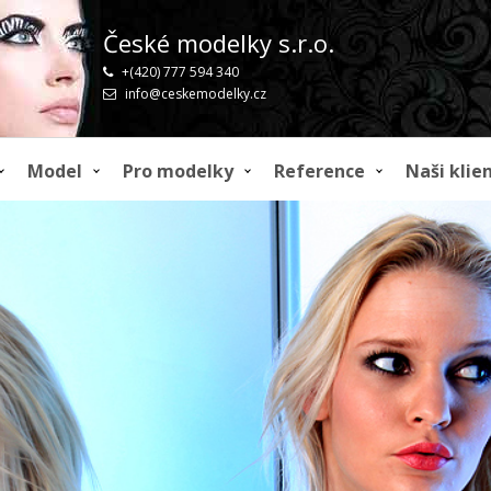
České modelky s.r.o.
+(420) 777 594 340
info@ceskemodelky.cz
Model
Pro modelky
Reference
Naši klien