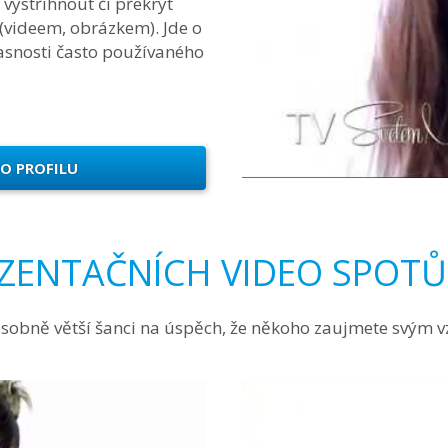
vystřihnout či překrýt
 (videem, obrázkem). Jde o
asnosti často používaného
O PROFILU
ZENTAČNÍCH VIDEO SPOTŮ
sobně větší šanci na úspěch, že někoho zaujmete svým v