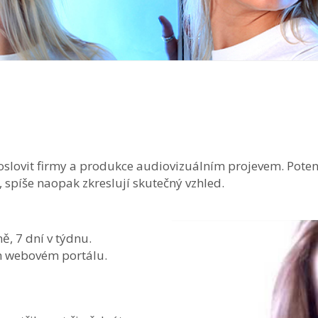
 oslovit firmy a produkce audiovizuálním projevem. Poten
 spíše naopak zkreslují skutečný vzhled.
ě, 7 dní v týdnu.
m webovém portálu.