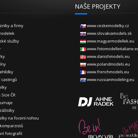
Y
NAŠE PROJEKTY
zníky a firmy
www.ceskemodelky.cz
modelek
www.slovakiamodels.sk
ické služby
www.magyarmodellek.eu
y
www.fotomodelleitaliane.e
rky
www.danishmodels.eu
ríny
www.polandmodels.eu
ehlídky
www.frenchmodels.eu
 castingů
www.russianmodeling.eu
elky
s Size ČR
turnaje
zážistky
lky na focení nohou
 komparzistů
í fotografií