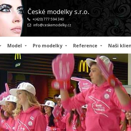
České modelky s.r.o.
+(420) 777 594 340
info@ceskemodelky.cz
Model
Pro modelky
Reference
Naši klien