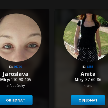
ID:
26729
ID:
6255
Jaroslava
Anita
Míry:
110-90-105
Míry:
87-60-86
Středočeský
Praha
OBJEDNAT
OBJEDNAT