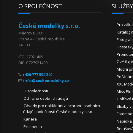
O SPOLEČNOSTI
SLUŽB
České modelky s.r.o.
Pro záka
Katalog 
Mádrova 3031
Praha 4 - Česká republika
Fotograf
143 00
Hostesk
Promoté
IČO: 27921409
Živé figu
DIČ: CZ27921409
Módní př
+420 777 594 340
Pořádání
XXL Mod
O společnosti
Miss Plu
Ochrana osobních údajů
Golfové 
Zásady pro nakládání a ochranu osobních
Služby vi
údajů společností České modelky s.r.o.
Fotomode
Kariéra
Nabídka
Pro média
Retušován