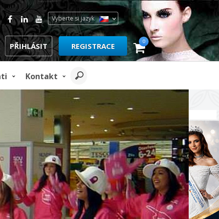
Vyberte si jazyk
0
PŘIHLÁSIT
REGISTRACE
ti
Kontakt
REKLAMA