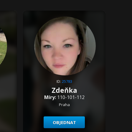
ID:
25783
Zdeňka
Míry:
110-101-112
Praha
OBJEDNAT