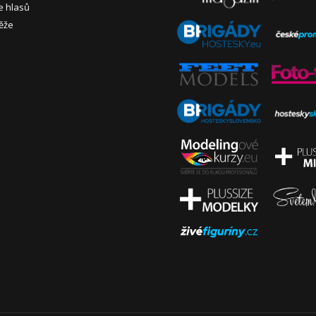
e hlasů
ěže