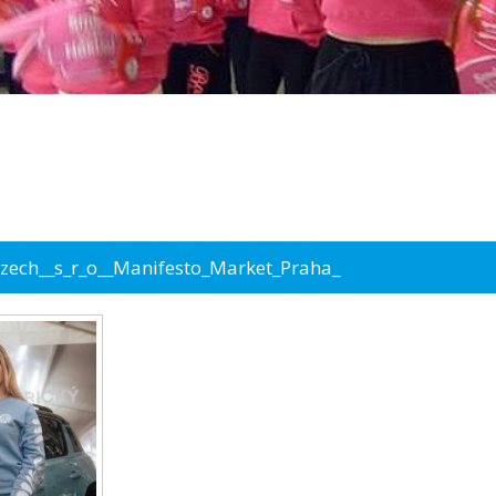
Czech__s_r_o__Manifesto_Market_Praha_