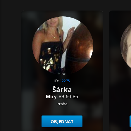
ID:
12275
Šárka
Míry:
89-60-86
Praha
OBJEDNAT