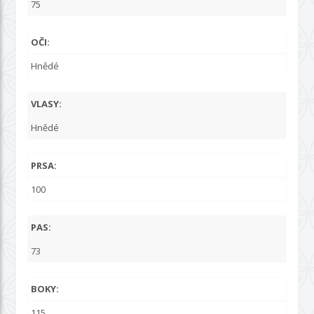
75
OČI:
Hnědé
VLASY:
Hnědé
PRSA:
100
PAS:
73
BOKY:
115