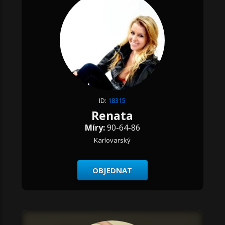
ID:
18315
Renata
Míry:
90-64-86
Karlovarský
OBJEDNAT