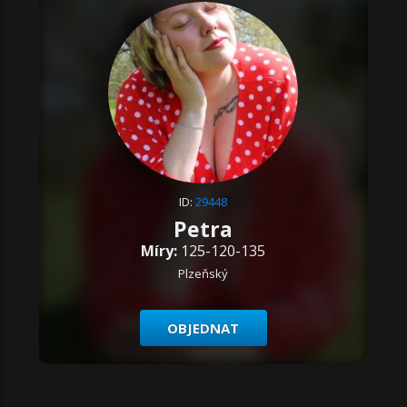
ID:
29448
Petra
Míry:
125-120-135
Plzeňský
OBJEDNAT