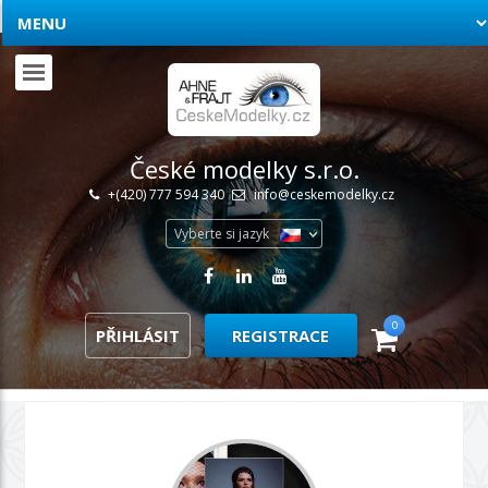
České modelky s.r.o.
+(420) 777 594 340
info@ceskemodelky.cz
Vyberte si jazyk
0
PŘIHLÁSIT
REGISTRACE