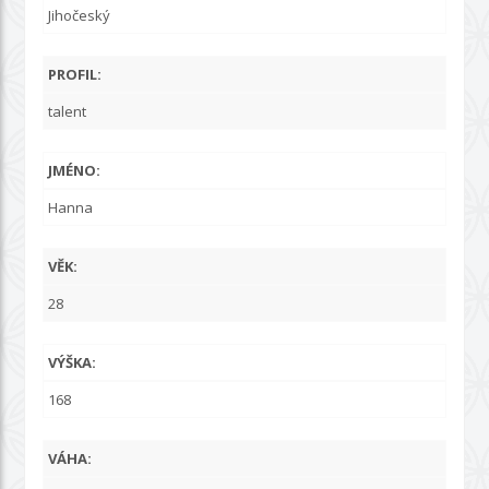
Jihočeský
PROFIL:
talent
JMÉNO:
Hanna
VĚK:
28
VÝŠKA:
168
VÁHA: