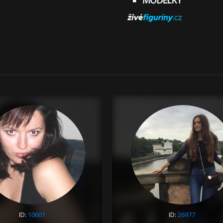
ID:
10601
ID:
26977