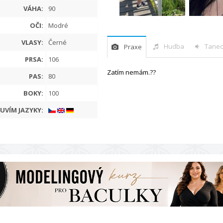
VÁHA:
90
OČI:
Modré
VLASY:
Černé
Hudba
Tanec
Praxe
PRSA:
106
Zatím nemám.??
PAS:
80
BOKY:
100
UVÍM JAZYKY: