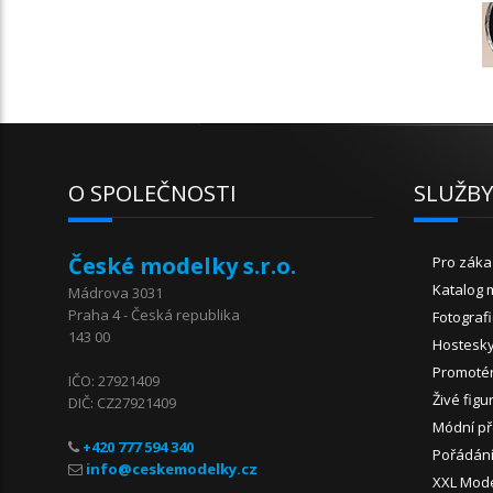
O SPOLEČNOSTI
SLUŽB
České modelky s.r.o.
Pro záka
Katalog 
Mádrova 3031
Praha 4 - Česká republika
Fotograf
143 00
Hostesk
Promoté
IČO: 27921409
Živé figu
DIČ: CZ27921409
Módní př
+420 777 594 340
Pořádání
XXL Mod