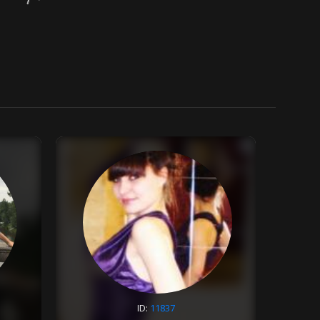
ID:
11837