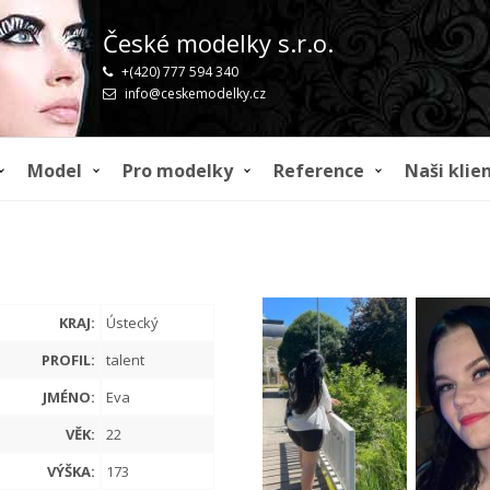
České modelky s.r.o.
+(420) 777 594 340
info@ceskemodelky.cz
Model
Pro modelky
Reference
Naši klien
1
KRAJ:
Ústecký
PROFIL:
talent
JMÉNO:
Eva
VĚK:
22
VÝŠKA:
173