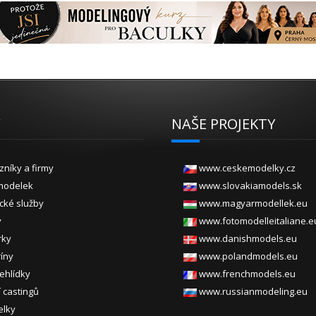
Y
NAŠE PROJEKTY
zníky a firmy
www.ceskemodelky.cz
modelek
www.slovakiamodels.sk
ické služby
www.magyarmodellek.eu
y
www.fotomodelleitaliane.e
rky
www.danishmodels.eu
ríny
www.polandmodels.eu
ehlídky
www.frenchmodels.eu
 castingů
www.russianmodeling.eu
elky