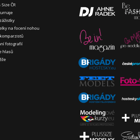
s Size ČR
turnaje
zážistky
lky na focení nohou
 komparzistů
í fotografií
e hlasů
ěže