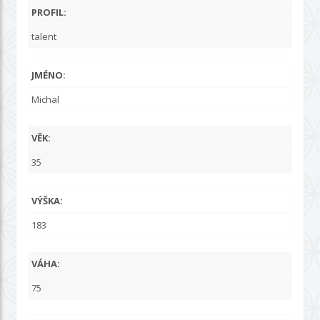
PROFIL:
talent
JMÉNO:
Michal
VĚK:
35
VÝŠKA:
183
VÁHA:
75