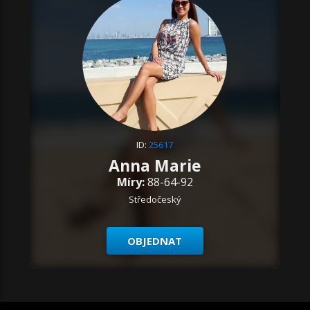
ID:
25617
Anna Marie
Míry:
88-64-92
Středočeský
OBJEDNAT