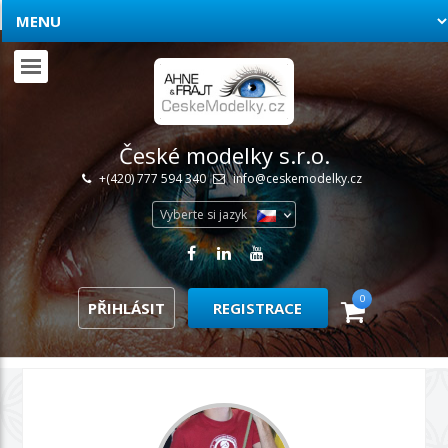
České modelky s.r.o.
+(420) 777 594 340
info@ceskemodelky.cz
Vyberte si jazyk
0
PŘIHLÁSIT
REGISTRACE