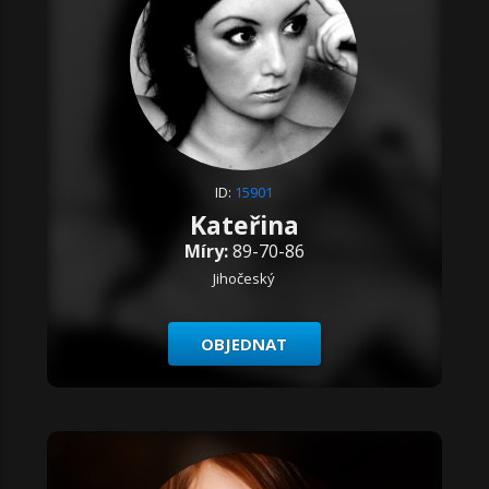
ID:
15901
Kateřina
Míry:
89-70-86
Jihočeský
OBJEDNAT