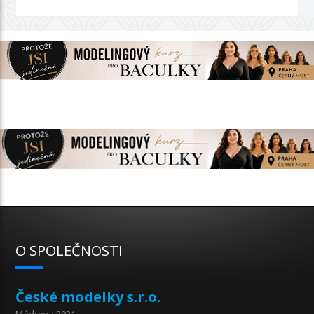
O SPOLEČNOSTI
České modelky s.r.o.
Mádrova 3031