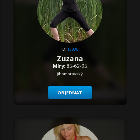
ID:
13836
Zuzana
Míry:
85-62-95
Jihomoravský
OBJEDNAT