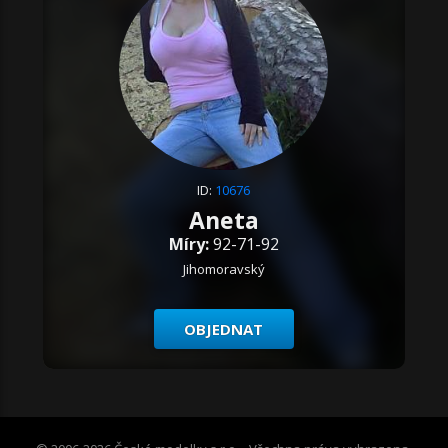
ID:
10676
Aneta
Míry:
92-71-92
Jihomoravský
OBJEDNAT