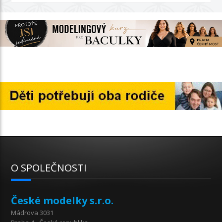
O SPOLEČNOSTI
České modelky s.r.o.
Mádrova 3031