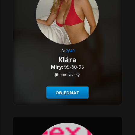
ID:
2640
Klára
Míry:
95-60-95
Jihomoravský
OBJEDNAT