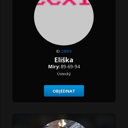
ID:
28059
Eliška
Míry:
89-69-94
Ústecký
OBJEDNAT