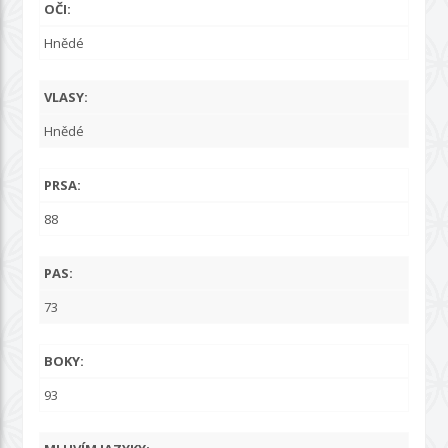
OČI:
Hnědé
VLASY:
Hnědé
PRSA:
88
PAS:
73
BOKY:
93