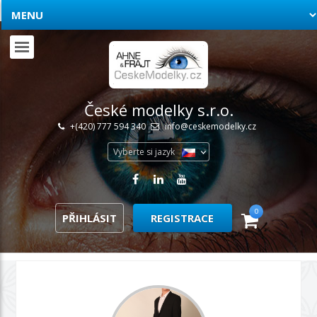
České modelky s.r.o.
+(420) 777 594 340
info@ceskemodelky.cz
Vyberte si jazyk
0
PŘIHLÁSIT
REGISTRACE