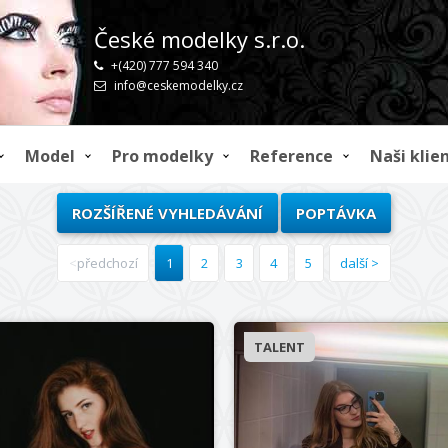
České modelky s.r.o.
+(420) 777 594 340
info@ceskemodelky.cz
Model
Pro modelky
Reference
Naši klien
ROZŠÍŘENÉ VYHLEDÁVÁNÍ
POPTÁVKA
předchozí
1
2
3
4
5
další
6
ID: 30477
TALENT