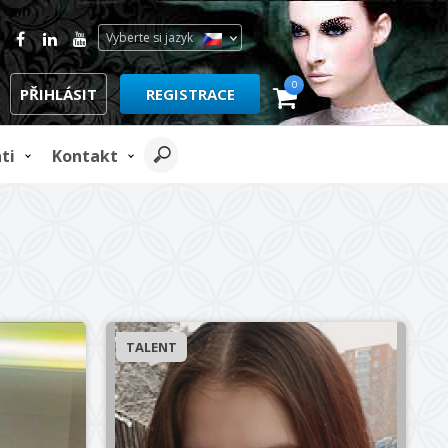
Vyberte si jazyk
0
PŘIHLÁSIT
REGISTRACE
ti
Kontakt
ID: 30427
TALENT