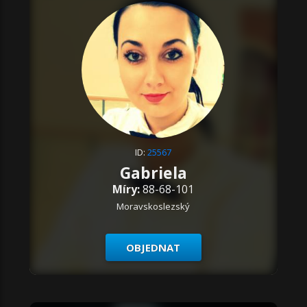
ID:
25567
Gabriela
Míry:
88-68-101
Moravskoslezský
OBJEDNAT