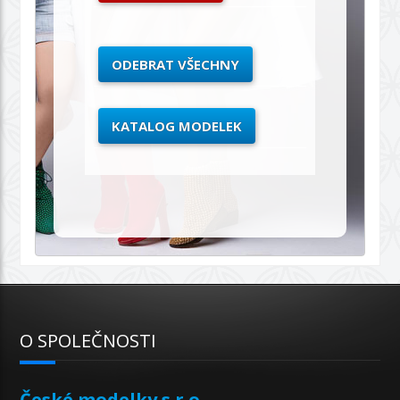
ODEBRAT VŠECHNY
KATALOG MODELEK
O SPOLEČNOSTI
České modelky s.r.o.