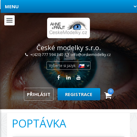
České modelky s.r.o.
+(420) 777 594 340
info@ceskemodelky.cz
Vyberte si jazyk
0
PŘIHLÁSIT
REGISTRACE
POPTÁVKA