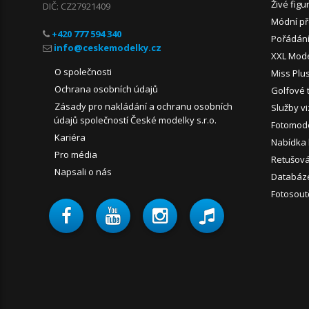
Živé figu
DIČ: CZ27921409
Módní př
+420 777 594 340
Pořádání
XXL Mod
O společnosti
Miss Plu
Ochrana osobních údajů
Golfové 
Zásady pro nakládání a ochranu osobních
Služby vi
údajů společností České modelky s.r.o.
Fotomode
Kariéra
Nabídka
Pro média
Retušován
Napsali o nás
Databáz
Fotosout