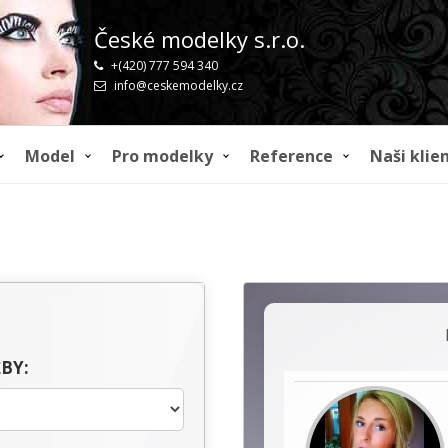
České modelky s.r.o.
+(420) 777 594 340
info@ceskemodelky.cz
Model
Pro modelky
Reference
Naši klien
BY: