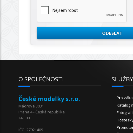
O SPOLEČNOSTI
SLUŽB
České modelky s.r.o.
Pro záka
Katalog 
Mádrova 3031
Praha 4 - Česká republika
Fotograf
143 00
Hostesk
Promoté
IČO: 27921409