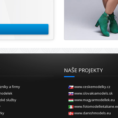
Y
NAŠE PROJEKTY
zníky a firmy
www.ceskemodelky.cz
modelek
www.slovakiamodels.sk
ické služby
www.magyarmodellek.eu
y
www.fotomodelleitaliane.e
rky
www.danishmodels.eu