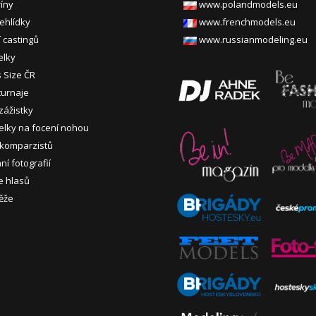
ríny
www.polandmodels.eu
ehlídky
www.frenchmodels.eu
 castingů
www.russianmodeling.eu
elky
s Size ČR
turnaje
zážistky
lky na focení nohou
 komparzistů
í fotografií
e hlasů
ěže