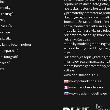
ríny
ehlídky
 castingů
elky
s Size ČR
turnaje
zážistky
lky na focení nohou
 komparzistů
í fotografií
e hlasů
ěže
www.danishmodels.eu
www.polandmodels.eu
www.frenchmodels.eu
www.russianmodeling.eu