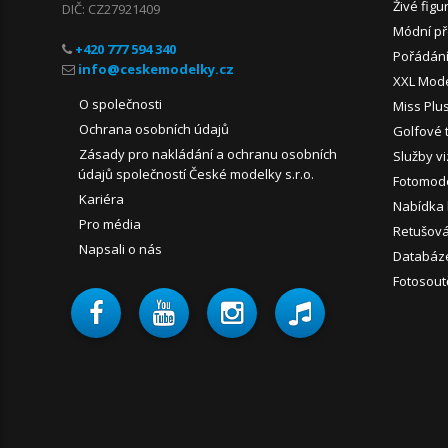
Živé figu
DIČ: CZ27921409
Módní př
+420 777 594 340
Pořádání
XXL Mod
O společnosti
Miss Plu
Ochrana osobních údajů
Golfové 
Zásady pro nakládání a ochranu osobních
Služby vi
údajů společností České modelky s.r.o.
Fotomode
Kariéra
Nabídka
Pro média
Retušován
Napsali o nás
Databáz
Fotosout