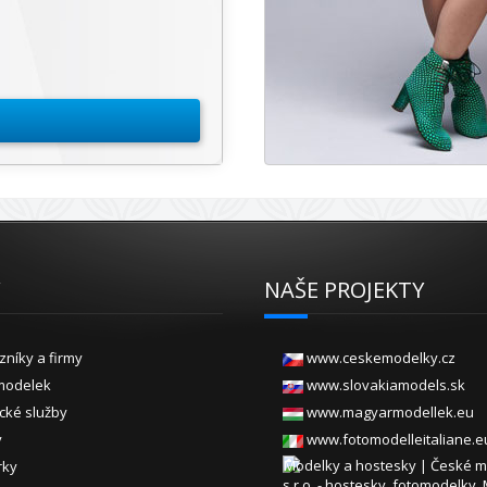
Y
NAŠE PROJEKTY
zníky a firmy
www.ceskemodelky.cz
modelek
www.slovakiamodels.sk
ické služby
www.magyarmodellek.eu
y
www.fotomodelleitaliane.e
rky