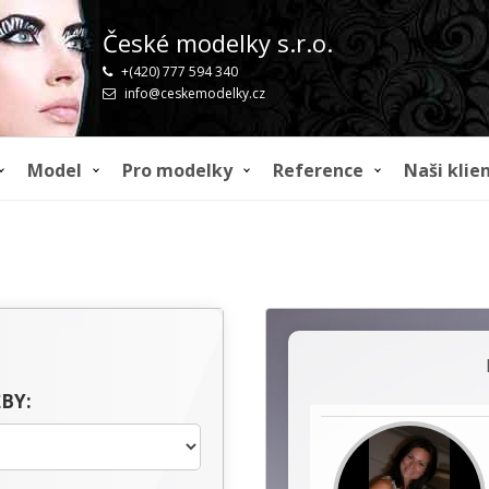
České modelky s.r.o.
+(420) 777 594 340
info@ceskemodelky.cz
Model
Pro modelky
Reference
Naši klien
BY: