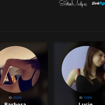
ID:
25234
ID:
15900
Barbora
Lucie