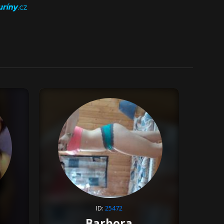
ID:
25472
Barbora