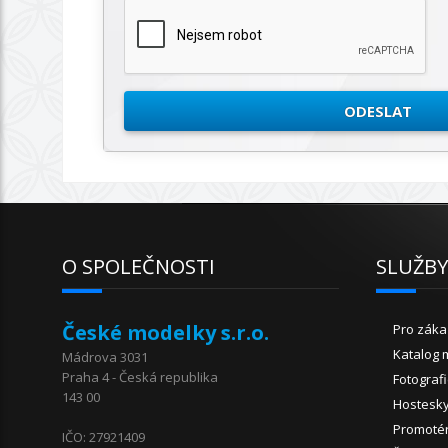
O SPOLEČNOSTI
SLUŽB
České modelky s.r.o.
Pro záka
Katalog 
Mádrova 3031
Praha 4 - Česká republika
Fotograf
143 00
Hostesk
Promoté
IČO: 27921409