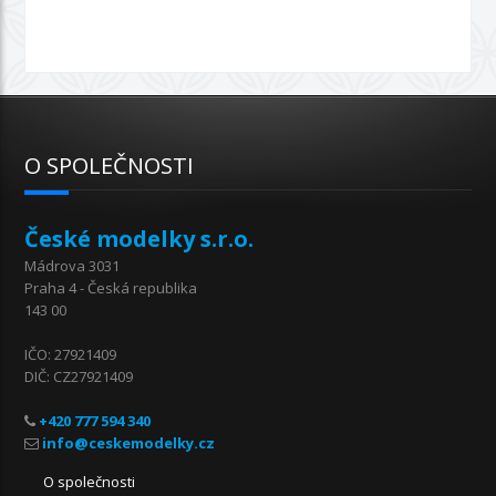
O SPOLEČNOSTI
České modelky s.r.o.
Mádrova 3031
Praha 4 - Česká republika
143 00
IČO: 27921409
DIČ: CZ27921409
+420 777 594 340
O společnosti