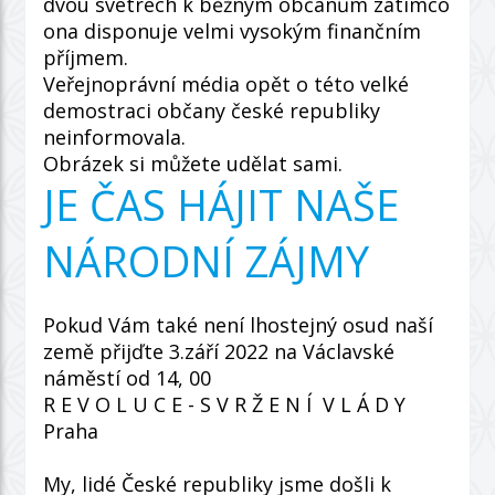
dvou svetrech k běžným občanům zatímco
ona disponuje velmi vysokým finančním
příjmem.
Veřejnoprávní média opět o této velké
demostraci občany české republiky
neinformovala.
Obrázek si můžete udělat sami.
JE ČAS HÁJIT NAŠE
NÁRODNÍ ZÁJMY
Pokud Vám také není lhostejný osud naší
země přijďte 3.září 2022 na Václavské
náměstí od 14, 00
R E V O L U C E - S V R Ž E N Í V L Á D Y
Praha
My, lidé České republiky jsme došli k