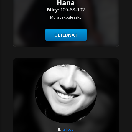
Hana
Míry:
100-88-102
Moravskoslezský
OBJEDNAT
ID:
21633