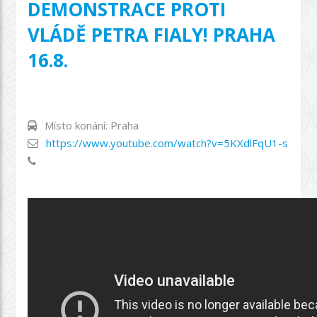
DEMONSTRACE PROTI
VLÁDĚ PETRA FIALY! PRAHA
16.8.
Místo konání: Praha
https://www.youtube.com/watch?v=5KXdlFqU1-s