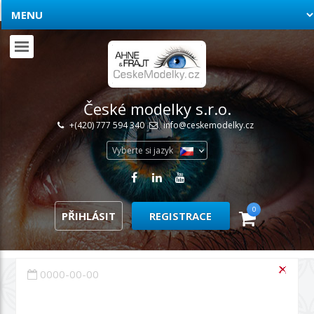
České modelky s.r.o.
+(420) 777 594 340
info@ceskemodelky.cz
Vyberte si jazyk
0
PŘIHLÁSIT
REGISTRACE
0000-00-00