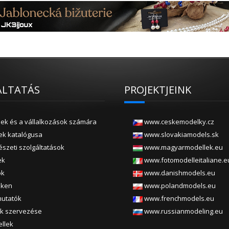
ÁLTATÁS
PROJEKTJEINK
lek és a vállalkozások számára
www.ceskemodelky.cz
ek katalógusa
www.slovakiamodels.sk
szeti szolgáltatások
www.magyarmodellek.eu
ek
www.fotomodelleitaliane.e
ók
www.danishmodels.eu
öken
www.polandmodels.eu
mutatók
www.frenchmodels.eu
ők szervezése
www.russianmodeling.eu
llek