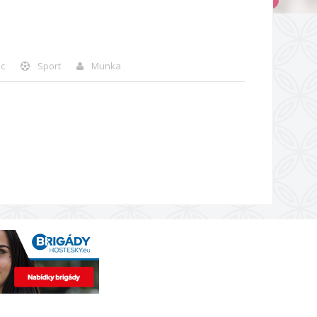
c
Sport
Munka