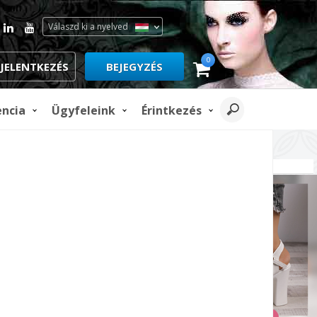
Válaszd ki a nyelved
0
JELENTKEZÉS
BEJEGYZÉS
encia
Ügyfeleink
Érintkezés
REKLÁMOZÁS