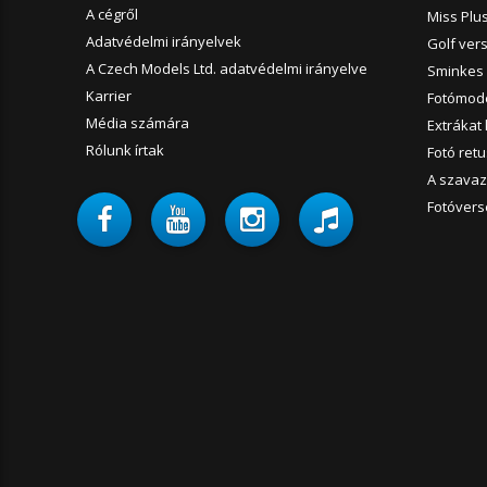
A cégről
Miss Plu
Adatvédelmi irányelvek
Golf ver
A Czech Models Ltd. adatvédelmi irányelve
Sminkes 
Karrier
Fotómode
Média számára
Extrákat 
Rólunk írtak
Fotó ret
A szavaz
Fotóver