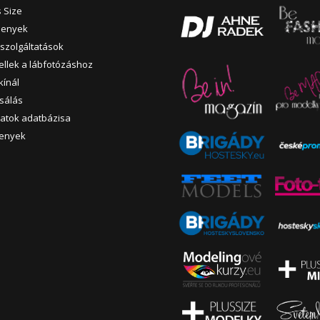
s Size
senyek
szolgáltatások
llek a lábfotózáshoz
kínál
usálás
atok adatbázisa
senyek