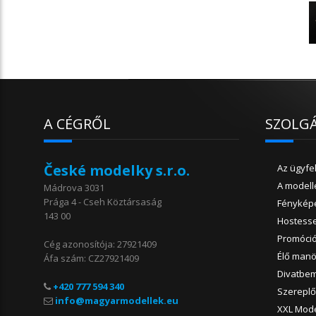
A CÉGRŐL
SZOLG
České modelky s.r.o.
Az ügyfe
A modell
Mádrova 3031
Prága 4 - Cseh Köztársaság
Fényképé
143 00
Hostess
Promóci
Cég azonosítója: 27921409
Élő man
Áfa szám: CZ27921409
Divatbe
+420 777 594 340
Szerepl
XXL Mode