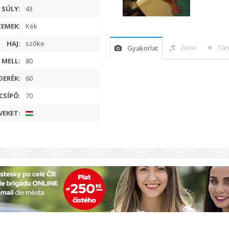
SÚLY:
43
ZEMEK:
Kék
HAJ:
szőke
Zene
Tán
Gyakorlat
MELL:
80
DERÉK:
60
CSÍPŐ:
70
VEKET: