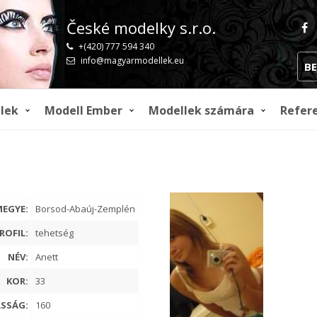
České modelky s.r.o.
+(420) 777 594 340
info@magyarmodellek.eu
BE
lek
Modell Ember
Modellek számára
Refer
MEGYE:
Borsod-Abaúj-Zemplén
ROFIL:
tehetség
NÉV:
Anett
KOR:
33
SSÁG:
160