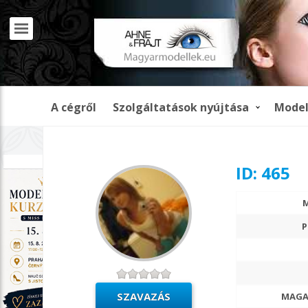
A cégről
Szolgáltatások nyújtása
Model
REKLÁMOZÁS
ID: 465
P
MAGA