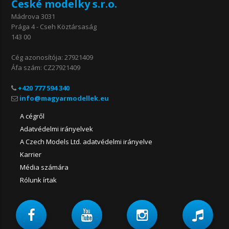
České modelky s.r.o.
Mádrova 3031
Prága 4 - Cseh Köztársaság
143 00
Cég azonosítója: 27921409
Áfa szám: CZ27921409
+420 777 594 340
A cégről
Adatvédelmi irányelvek
A Czech Models Ltd. adatvédelmi irányelve
Karrier
Média számára
Rólunk írtak