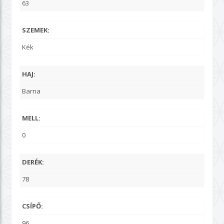
63
SZEMEK:
Kék
HAJ:
Barna
MELL:
0
DERÉK:
78
CSÍPŐ:
96