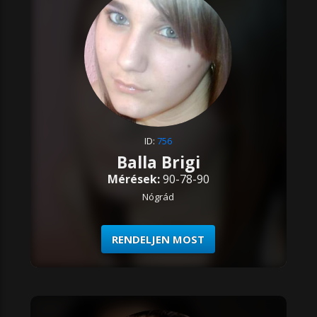
ID:
756
Balla Brigi
Mérések:
90-78-90
Nógrád
RENDELJEN MOST