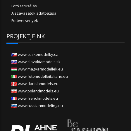
Fotó retusálás
A szavazatok adatbázisa
Fotóversenyek
PROJEKTJEINK
www.ceskemodelky.cz
www.slovakiamodels.sk
www.magyarmodellek.eu
www.fotomodelleitaliane.eu
www.danishmodels.eu
www.polandmodels.eu
www.frenchmodels.eu
www.russianmodeling.eu