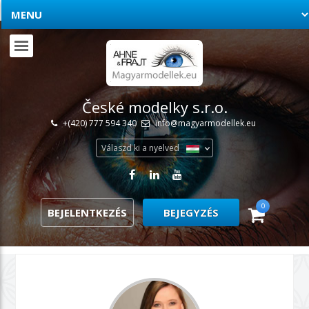
České modelky s.r.o.
+(420) 777 594 340
info@magyarmodellek.eu
Válaszd ki a nyelved
0
BEJELENTKEZÉS
BEJEGYZÉS