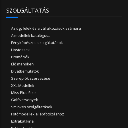
SZOLGÁLTATÁS
Az ügyfelek és a vállalkozások számára
A modellek katalógusa
Fényképészeti szolgáltatások
Hostessek
Promóciók
Élő manöken
Divatbemutatók
Szereplők szervezése
XXL Modellek
Miss Plus Size
Golf versenyek
Sminkes szolgáltatások
Fotómodellek a lábfotózáshoz
Extrákat kínál