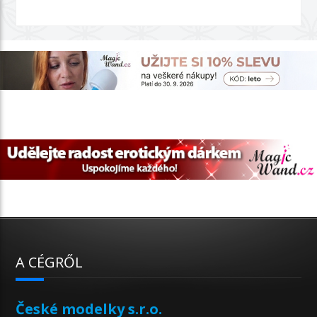
A CÉGRŐL
České modelky s.r.o.