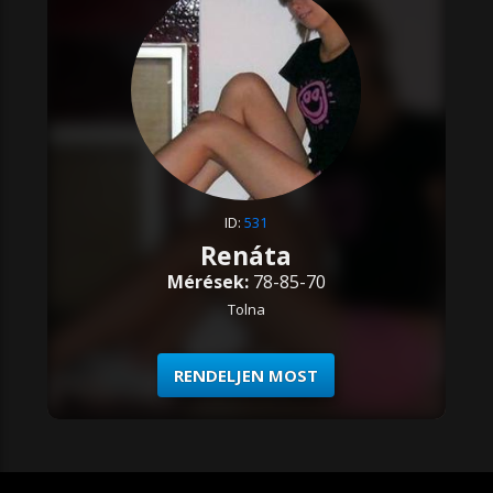
ID:
531
Renáta
Mérések:
78-85-70
Tolna
RENDELJEN MOST