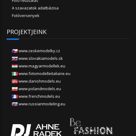
Fotó retusálás
A szavazatok adatbázisa
Fotóversenyek
PROJEKTJEINK
www.ceskemodelky.cz
www.slovakiamodels.sk
www.magyarmodellek.eu
www.fotomodelleitaliane.eu
www.danishmodels.eu
www.polandmodels.eu
www.frenchmodels.eu
www.russianmodeling.eu