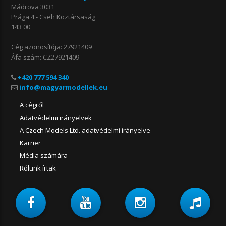
Mádrova 3031
Prága 4 - Cseh Köztársaság
143 00
Cég azonosítója: 27921409
Áfa szám: CZ27921409
+420 777 594 340
A cégről
Adatvédelmi irányelvek
A Czech Models Ltd. adatvédelmi irányelve
Karrier
Média számára
Rólunk írtak