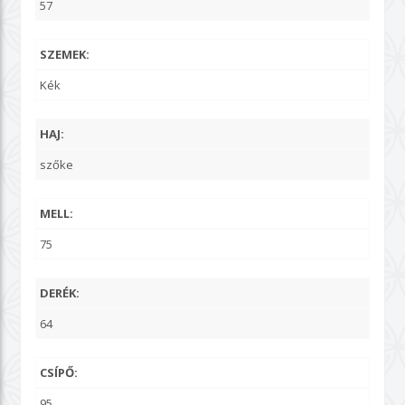
57
SZEMEK:
Kék
HAJ:
szőke
MELL:
75
DERÉK:
64
CSÍPŐ:
95