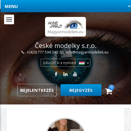
České modelky s.r.o.
+(420) 777 594 340
info@magyarmodellek.eu
Válaszd ki a nyelved
0
BEJELENTKEZÉS
BEJEGYZÉS